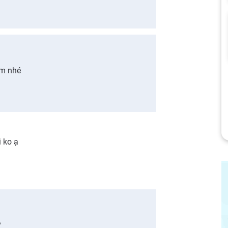
em nhé
i ko ạ
?