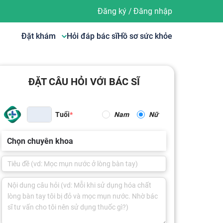
Đăng ký
/
Đăng nhập
Đặt khám
Hỏi đáp bác sĩ
Hồ sơ sức khỏe
ĐẶT CÂU HỎI VỚI BÁC SĨ
Tuổi
Nam
Nữ
Chọn chuyên khoa