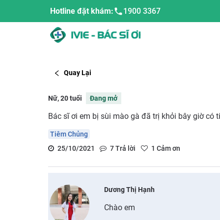
Hotline đặt khám:
1900 3367
Quay Lại
Nữ, 20 tuổi
Đang mở
Bác sĩ ơi em bị sùi mào gà đã trị khỏi bây giờ có t
Tiêm Chủng
25/10/2021
7
Trả lời
1
Cảm ơn
Dương Thị Hạnh
Chào em