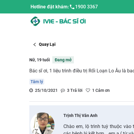
Hotline đặt khám:
1900 3367
Quay Lại
Nữ, 19 tuổi
Đang mở
Bác sĩ ơi, 1 liệu trình điều trị Rối Loạn Lo Âu là b
Tâm lý
25/10/2021
3
Trả lời
1
Cảm ơn
Trịnh Thị Vân Anh
Chào em, lộ trình tuỳ thuộc vào 
các bệnh lý kết hợp… em ạ ( từ v