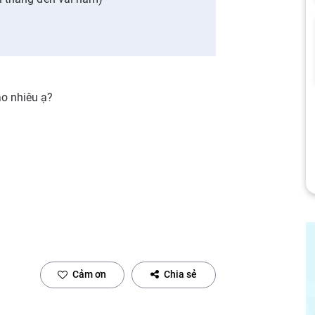
o nhiêu ạ?
Cảm ơn
Chia sẻ