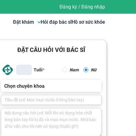
Đăng ký
/
Đăng nhập
Đặt khám
Hỏi đáp bác sĩ
Hồ sơ sức khỏe
ĐẶT CÂU HỎI VỚI BÁC SĨ
Tuổi
Nam
Nữ
Chọn chuyên khoa