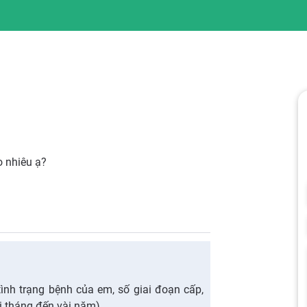
ao nhiêu ạ?
tình trạng bệnh của em, số giai đoạn cấp,
ài tháng đến vài năm)