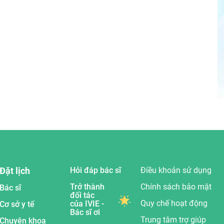
Đặt lịch
Hỏi đáp bác sĩ
Điều khoản sử dụng
Trở thành
Chính sách bảo mật
Bác sĩ
đối tác
Quy chế hoạt động
của IVIE -
Cơ sở y tế
Bác sĩ ơi
Trung tâm trợ giúp
Chuyên khoa