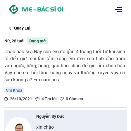
Quay Lại
Nữ, 28 tuổi
Đang mở
Chào bác sĩ ạ Nay con em đã gần 4 tháng tuổi Từ khi sinh
ra đến giờ mỗi lần tắm xong em đều xoa tinh dầu tràm
vào ngực, lưng, bụng, gan bàn chân để giữ ấm cho cháu
Vậy cho em hỏi thoa hàng ngày và thường xuyên vậy có
sao không ạ? Em cảm ơn ạ
Nhi Khoa
26/10/2021
4
Trả lời
0
Cảm ơn
Nguyễn Sỹ Đức
xin chào