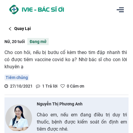
Quay Lại
Nữ, 20 tuổi
Đang mở
Cho con hỏi, nếu bị bướu cổ kèm theo tim đập nhanh thì
có được tiêm vaccine covid ko ạ? Nhờ bác sĩ cho con lời
khuyên ạ
Tiêm chủng
27/10/2021
1
Trả lời
0
Cảm ơn
Nguyễn Thị Phương Anh
Chào em, nếu em đang điều trị duy trì
thuốc, bệnh được kiểm soát ổn định em
tiêm được nhé.