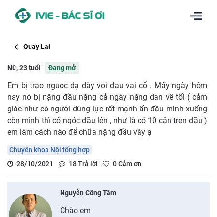
Quay Lại
Nữ, 23 tuổi
Đang mở
Em bị trao nguoc dạ dày voi đau vai cổ . Mấy ngày hôm
nay nó bị nặng đầu nặng cả ngày nặng dan về tối ( cảm
giác như có người dùng lực rất mạnh ấn đầu mình xuống
còn mình thì cố ngóc đầu lên , như là có 10 cân tren đầu )
em làm cách nào để chữa nặng đầu vậy ạ
Chuyên khoa Nội tổng hợp
28/10/2021
18
Trả lời
0
Cảm ơn
Nguyễn Công Tâm
Chào em