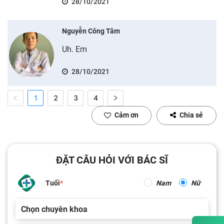
28/10/2021
Nguyễn Công Tâm
Uh. Em
28/10/2021
1
2
3
4
Cảm ơn
Chia sẻ
ĐẶT CÂU HỎI VỚI BÁC SĨ
Tuổi
Nam
Nữ
Chọn chuyên khoa