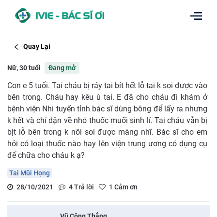
Quay Lại
Nữ, 30 tuổi
Đang mở
Con e 5 tuổi. Tai cháu bị ráy tai bít hết lỗ tai k soi được vào
bên trong. Cháu hay kêu ù tai. E đã cho cháu đi khám ở
bệnh viện Nhi tuyến tỉnh bác sĩ dùng bông để lấy ra nhưng
k hết và chỉ dặn về nhỏ thuốc muối sinh lí. Tai cháu vẫn bị
bịt lỗ bên trong k nôi soi được màng nhĩ. Bác sĩ cho em
hỏi có loại thuốc nào hay lên viện trung ương có dụng cụ
để chữa cho cháu k ạ?
Tai Mũi Họng
28/10/2021
4
Trả lời
1
Cảm ơn
Vũ Công Thắng