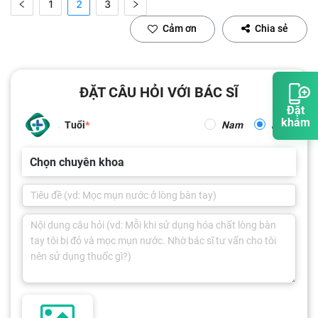
1
2
3
Cảm ơn
Chia sẻ
ĐẶT CÂU HỎI VỚI BÁC SĨ
Đặt
khám
Tuổi
Nam
Nữ
Chọn chuyên khoa