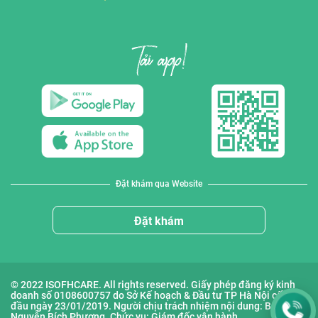
Đặt khám qua Website
Đặt khám
© 2022 ISOFHCARE. All rights reserved. Giấy phép đăng ký kinh
doanh số 0108600757 do Sở Kế hoạch & Đầu tư TP Hà Nội cấp lần
đầu ngày 23/01/2019. Người chịu trách nhiệm nội dung: Bà
Nguyễn Bích Phượng. Chức vụ: Giám đốc vận hành