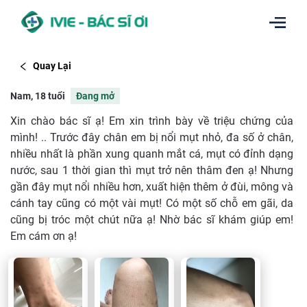
Quay Lại
Nam, 18 tuổi
Đang mở
Xin chào bác sĩ ạ! Em xin trình bày về triệu chứng của
mình! .. Trước đây chân em bị nổi mụt nhỏ, đa số ở chân,
nhiều nhất là phần xung quanh mắt cá, mụt có đỉnh dạng
nước, sau 1 thời gian thì mụt trở nên thâm đen ạ! Nhưng
gần đây mụt nổi nhiều hơn, xuất hiện thêm ở đùi, mông và
cánh tay cũng có một vài mụt! Có một số chỗ em gãi, da
cũng bị tróc một chút nữa ạ! Nhờ bác sĩ khám giúp em!
Em cám ơn ạ!