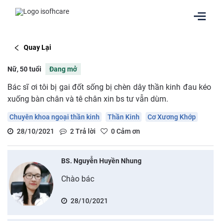
Quay Lại
Nữ, 50 tuổi
Đang mở
Bác sĩ ơi tôi bị gai đốt sống bị chèn dây thần kinh đau kéo
xuống bàn chân và tê chân xin bs tư vẫn dùm.
Chuyên khoa ngoại thần kinh
Thần Kinh
Cơ Xương Khớp
28/10/2021
2
Trả lời
0
Cảm ơn
BS. Nguyễn Huyền Nhung
Chào bác
28/10/2021