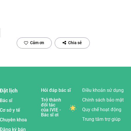
Cảm ơn
Chia sẻ
Đặt lịch
Hỏi đáp bác sĩ
Điều khoản sử dụng
Trở thành
Chính sách bảo mật
Bác sĩ
đối tác
Quy chế hoạt động
của IVIE -
Cơ sở y tế
Bác sĩ ơi
Trung tâm trợ giúp
Chuyên khoa
Đăng ký bán