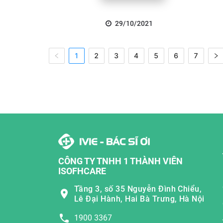
29/10/2021
1
2
3
4
5
6
7
CÔNG TY TNHH 1 THÀNH VIÊN
ISOFHCARE
Tầng 3, số 35 Nguyễn Đình Chiểu,
Lê Đại Hành, Hai Bà Trưng, Hà Nội
1900 3367