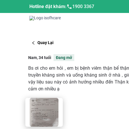
Hotline đặt khám:
1900 3367
Quay Lại
Nam, 34 tuổi
Đang mở
Bs ơi cho em hỏi , em bị bệnh viêm thận bể thậ
truyền kháng sinh và uống kháng sinh ở nhà , giờ
vậy liệu sau này có ảnh hưởng nhiều đến Thận k ạ
cảm ơn nhiều ạ