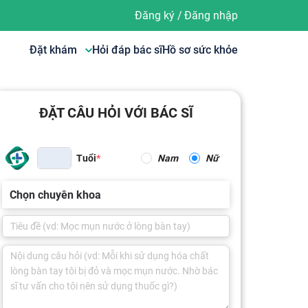
Đăng ký
/
Đăng nhập
Đặt khám
Hỏi đáp bác sĩ
Hồ sơ sức khỏe
ĐẶT CÂU HỎI VỚI BÁC SĨ
Tuổi
Nam
Nữ
Chọn chuyên khoa