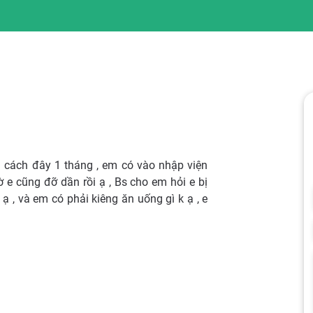
n cách đây 1 tháng , em có vào nhập viện
 e cũng đỡ dần rồi ạ , Bs cho em hỏi e bị
 , và em có phải kiêng ăn uống gì k ạ , e