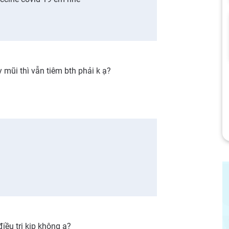
 mũi thì vẫn tiêm bth phải k ạ?
điều trị kịp không ạ?