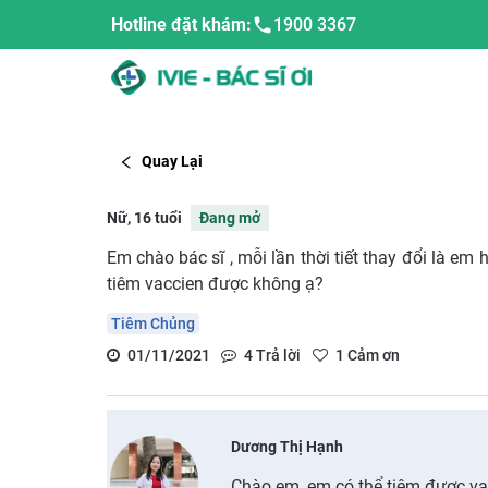
Hotline đặt khám:
1900 3367
Quay Lại
Nữ, 16 tuổi
Đang mở
Em chào bác sĩ , mỗi lần thời tiết thay đổi là em
tiêm vaccien được không ạ?
Tiêm Chủng
01/11/2021
4
Trả lời
1
Cảm ơn
Dương Thị Hạnh
Chào em, em có thể tiêm được va