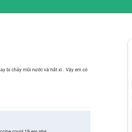
 hay bị chảy mũi nước và hắt xì . Vậy em có
ccine covid 19 em nhé