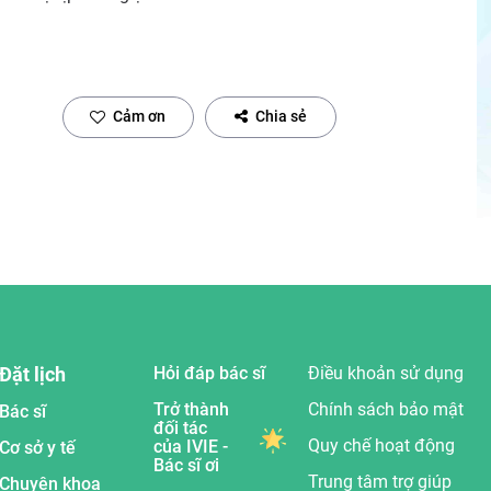
Cảm ơn
Chia sẻ
Đặt lịch
Hỏi đáp bác sĩ
Điều khoản sử dụng
Trở thành
Chính sách bảo mật
Bác sĩ
đối tác
Quy chế hoạt động
của IVIE -
Cơ sở y tế
Bác sĩ ơi
Trung tâm trợ giúp
Chuyên khoa