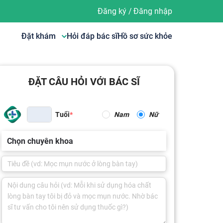
Đăng ký
/
Đăng nhập
Đặt khám
Hỏi đáp bác sĩ
Hồ sơ sức khỏe
ĐẶT CÂU HỎI VỚI BÁC SĨ
Tuổi
Nam
Nữ
Chọn chuyên khoa