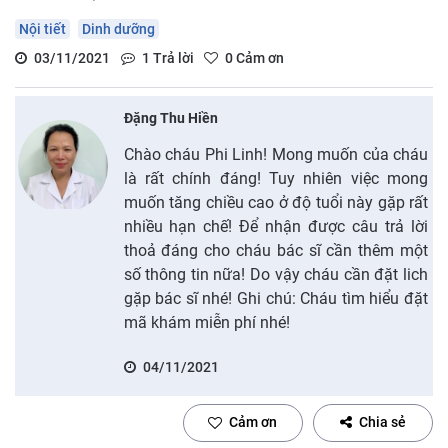
Nội tiết
Dinh dưỡng
03/11/2021
1
Trả lời
0
Cảm ơn
Đặng Thu Hiền
Chào cháu Phi Linh! Mong muốn của cháu
là rất chính đáng! Tuy nhiên việc mong
muốn tăng chiều cao ở độ tuổi này gặp rất
nhiều hạn chế! Để nhận được câu trả lời
thoả đáng cho cháu bác sĩ cần thêm một
số thông tin nữa! Do vậy cháu cần đặt lich
gặp bác sĩ nhé! Ghi chú: Cháu tìm hiểu đặt
mã khám miễn phí nhé!
04/11/2021
Cảm ơn
Chia sẻ