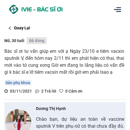
Quay Lại
Nữ, 30 tuổi
Đã đóng
Bác sĩ ơi tư vấn giúp em với ạ Ngày 23/10 e tiêm vacxin
sputnik V, đến hôm nay 2/11 thì em phát hiện có thai, thai
mới vào tử cung xong Giờ em đang lo lắng liệu có vấn đề
gì k bác sĩ.e lỡ tiêm vacxin mất rồi.giờ em phải lsao ạ
Sản phụ khoa
03/11/2021
2
Trả lời
0
Cảm ơn
Dương Thị Hạnh
Chào bạn, dự liệu an toàn về vaccine
sputnik V trên phụ nữ có thai chưa đầy đủ.