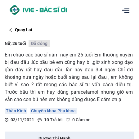
Quay Lại
Nữ, 26 tuổi
Đã đóng
Em chào các bác sĩ năm nay em 26 tuổi Em thường xuyên
bị đau đầu ,lúc bầu bé em cũng hay bị ,giờ sinh xong dạo
gần đây rất hay đau đầu lần này đau 3-4 ngày Chỉ đỡ
khoảng nửa ngày hoặc buổi sáng sau lại đau , em không
biết vì sao ? rất mong các bác sĩ tư vấn cách điều trị.
Trước bầu thì em hay dùng paracetamol nhưng giờ em
vẫn cho con bú nên em không dùng được E cảm ơn ạ
Thần Kinh
Chuyên khoa Phụ khoa
03/11/2021
10
Trả lời
0
Cảm ơn
Dương Thị Hạnh