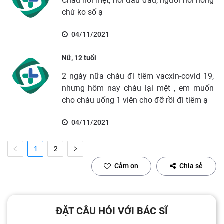
Cháu hơi mệt, hơi đau đầu, người hơi nóng
chứ ko số ạ
04/11/2021
Nữ, 12 tuổi
2 ngày nữa cháu đi tiêm vacxin-covid 19,
nhưng hôm nay cháu lại mệt , em muốn
cho cháu uống 1 viên cho đỡ rồi đi tiêm ạ
04/11/2021
1
2
Cảm ơn
Chia sẻ
ĐẶT CÂU HỎI VỚI BÁC SĨ