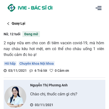
Quay Lại
Nữ, 12 tuổi
Đang mở
2 ngày nữa em cho con đi tiêm vacxin covid-19, mà hôm
nay cháu kêu hơi mệt, em có thể cho cháu uống 1 viên
thuốc cảm đc ko ạ!
Hô hấp
Chuyên khoa Nội khoa
03/11/2021
6
Trả lời
0
Cảm ơn
Nguyễn Thị Phương Anh
Chào chị, thuốc cảm gì chị?
03/11/2021