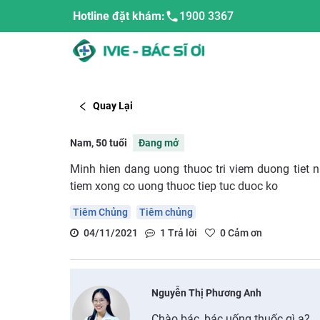
Hotline đặt khám:
1900 3367
Quay Lại
Nam, 50 tuổi
Đang mở
Minh hien dang uong thuoc tri viem duong tiet n
tiem xong co uong thuoc tiep tuc duoc ko
Tiêm Chủng
Tiêm chủng
04/11/2021
1
Trả lời
0
Cảm ơn
Nguyễn Thị Phương Anh
Chào bác, bác uống thuốc gì ạ?