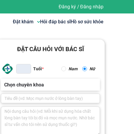
Đăng ký
/
Đăng nhập
Đặt khám
Hỏi đáp bác sĩ
Hồ sơ sức khỏe
ĐẶT CÂU HỎI VỚI BÁC SĨ
Tuổi
Nam
Nữ
Chọn chuyên khoa