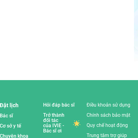
Đặt lịch
Hỏi đáp bác sĩ
Điều khoản sử dụng
Trở thành
Chính sách bảo mật
Bác sĩ
đối tác
Quy chế hoạt động
của IVIE -
Cơ sở y tế
Bác sĩ ơi
Trung tâm trợ giúp
Chuyên khoa