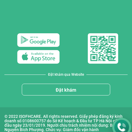
Đặt khám qua Website
Đặt khám
© 2022 ISOFHCARE. All rights reserved. Giấy phép đăng ký kinh
doanh số 0108600757 do Sở Kế hoạch & Đầu tư TP Hà Nội cấp lần
đầu ngày 23/01/2019. Người chịu trách nhiệm nội dung: Bà
Nguyễn Bích Phượng. Chức vụ: Giám đốc vận hành