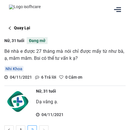
Quay Lại
Nữ, 31 tuổi
Đang mở
Bé nhà e được 27 tháng mà nói chỉ được mấy từ như bà,
ạ, măm măm. Bsi có thể tư vấn k ạ?
Nhi Khoa
04/11/2021
6
Trả lời
0
Cảm ơn
Nữ, 31 tuổi
Dạ vâng ạ.
04/11/2021
1
2