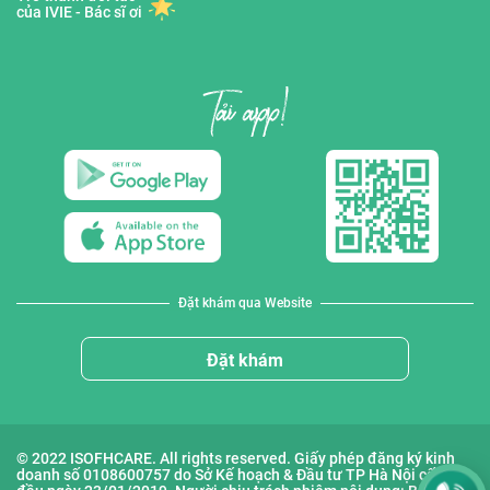
của IVIE - Bác sĩ ơi
Đặt khám qua Website
Đặt khám
© 2022 ISOFHCARE. All rights reserved. Giấy phép đăng ký kinh
doanh số 0108600757 do Sở Kế hoạch & Đầu tư TP Hà Nội cấp lần