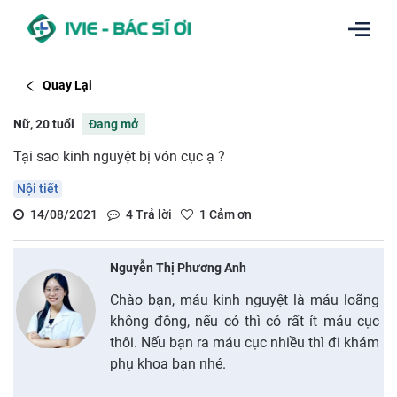
Quay Lại
Nữ, 20 tuổi
Đang mở
Tại sao kinh nguyệt bị vón cục ạ ?
Nội tiết
14/08/2021
4
Trả lời
1
Cảm ơn
Nguyễn Thị Phương Anh
Chào bạn, máu kinh nguyệt là máu loãng
không đông, nếu có thì có rất ít máu cục
thôi. Nếu bạn ra máu cục nhiều thì đi khám
phụ khoa bạn nhé.