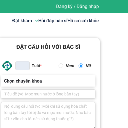
Đăng ký
/
Đăng nhập
Đặt khám
Hỏi đáp bác sĩ
Hồ sơ sức khỏe
ĐẶT CÂU HỎI VỚI BÁC SĨ
Tuổi
Nam
Nữ
Chọn chuyên khoa