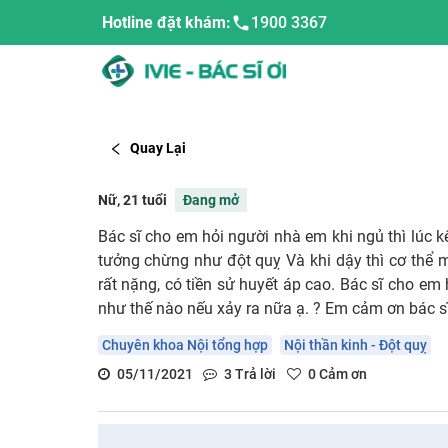
Hotline đặt khám:
1900 3367
Quay Lại
Nữ, 21 tuổi
Đang mở
Bác sĩ cho em hỏi người nhà em khi ngủ thì lúc 
tưởng chừng như đột quỵ Và khi dậy thì cơ thể m
rất nặng, có tiền sử huyết áp cao. Bác sĩ cho em 
như thế nào nếu xảy ra nữa ạ. ? Em cảm ơn bác sĩ
Chuyên khoa Nội tổng hợp
Nội thần kinh - Đột quỵ
05/11/2021
3
Trả lời
0
Cảm ơn