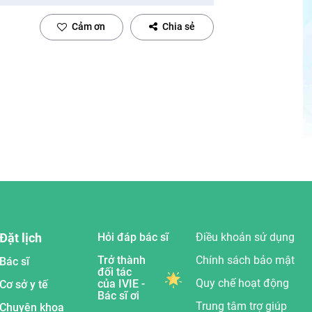
Cảm ơn
Chia sẻ
Đặt lịch
Hỏi đáp bác sĩ
Điều khoản sử dụng
Trở thành
Chính sách bảo mật
Bác sĩ
đối tác
Quy chế hoạt động
của IVIE -
Cơ sở y tế
Bác sĩ ơi
Trung tâm trợ giúp
Chuyên khoa