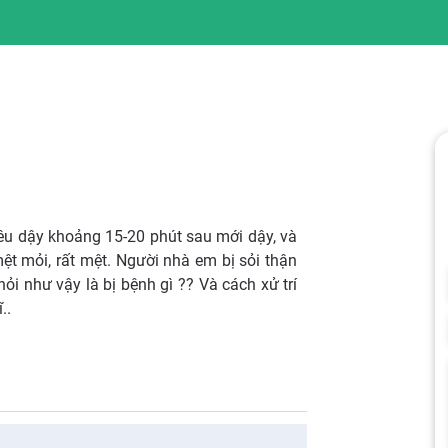
kêu dậy khoảng 15-20 phút sau mới dậy, và
ệt mỏi, rất mệt. Người nhà em bị sỏi thận
hỏi như vậy là bị bệnh gì ?? Và cách xử trí
..