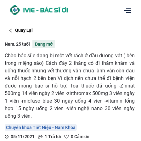
Quay Lại
Nam, 25 tuổi
Đang mở
Chào bác sĩ e đang bị một vết rách ở đầu dương vật ( bên
trong miệng sáo) Cách đây 2 tháng có đi thăm khám và
uống thuốc nhưng vết thương vẫn chưa lành vẫn còn đau
và nỗi hạch 2 bên bẹn Vì dịch nên chưa thể đi bệnh viện
đươc mong bác sĩ hỗ trợ. Toa thuốc đã uống -Zinnat
500mg 14 viên ngày 2 viên -zirthromax 500mg 3 viên ngày
1 viên -micfaso blue 30 ngày uống 4 vien -vitamin tổng
hợp 15 ngày uống 2 vien -viên nghệ nano 30 viên ngày
uống 3 viên.
Chuyên khoa Tiết Niệu - Nam Khoa
05/11/2021
1
Trả lời
0
Cảm ơn