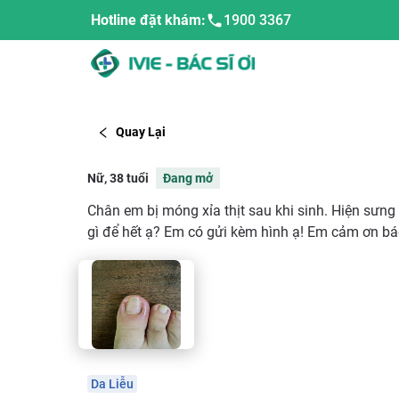
Hotline đặt khám:
1900 3367
Quay Lại
Nữ, 38 tuổi
Đang mở
Chân em bị móng xỉa thịt sau khi sinh. Hiện sưng
gì để hết ạ? Em có gửi kèm hình ạ! Em cảm ơn bác
Da Liễu