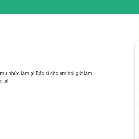
 mủ nhức lắm ạ! Bác sĩ cho em hỏi giờ làm
 sĩ!