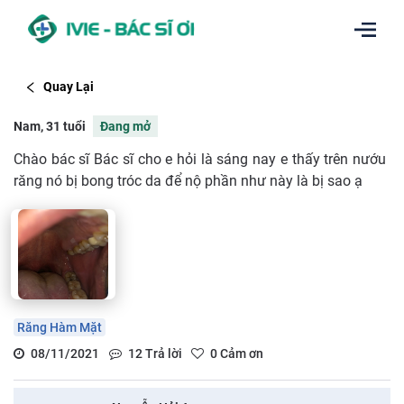
Quay Lại
Nam, 31 tuổi
Đang mở
Chào bác sĩ Bác sĩ cho e hỏi là sáng nay e thấy trên nướu
răng nó bị bong tróc da để nộ phần như này là bị sao ạ
Răng Hàm Mặt
08/11/2021
12
Trả lời
0
Cảm ơn