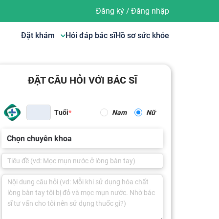
Đăng ký
/
Đăng nhập
Đặt khám
Hỏi đáp bác sĩ
Hồ sơ sức khỏe
ĐẶT CÂU HỎI VỚI BÁC SĨ
Tuổi
Nam
Nữ
Chọn chuyên khoa