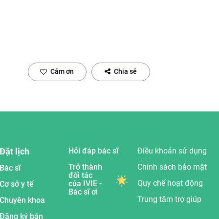
Cảm ơn
Chia sẻ
Đặt lịch
Hỏi đáp bác sĩ
Điều khoản sử dụng
Trở thành
Chính sách bảo mật
Bác sĩ
đối tác
Quy chế hoạt động
của IVIE -
Cơ sở y tế
Bác sĩ ơi
Trung tâm trợ giúp
Chuyên khoa
Đăng ký bán