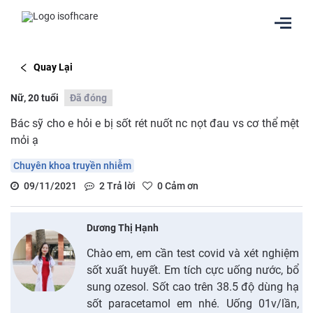
Quay Lại
Nữ, 20 tuổi
Đã đóng
Bác sỹ cho e hỏi e bị sốt rét nuốt nc nọt đau vs cơ thể mệt
mỏi ạ
Chuyên khoa truyền nhiễm
09/11/2021
2
Trả lời
0
Cảm ơn
Dương Thị Hạnh
Chào em, em cần test covid và xét nghiệm
sốt xuất huyết. Em tích cực uống nước, bổ
sung ozesol. Sốt cao trên 38.5 độ dùng hạ
sốt paracetamol em nhé. Uống 01v/lần,