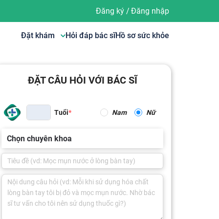
Đăng ký
/
Đăng nhập
Đặt khám
Hỏi đáp bác sĩ
Hồ sơ sức khỏe
ĐẶT CÂU HỎI VỚI BÁC SĨ
Tuổi
Nam
Nữ
Chọn chuyên khoa