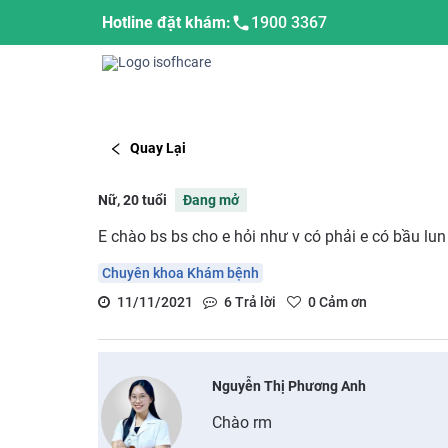
Hotline đặt khám:
1900 3367
Quay Lại
Nữ, 20 tuổi
Đang mở
E chào bs bs cho e hỏi như v có phải e có bầu lun
Chuyên khoa Khám bệnh
11/11/2021
6
Trả lời
0
Cảm ơn
Nguyễn Thị Phương Anh
Chào rm