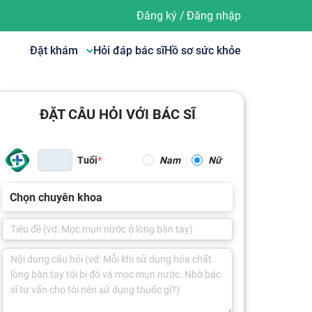
Đăng ký
/
Đăng nhập
Đặt khám
Hỏi đáp bác sĩ
Hồ sơ sức khỏe
ĐẶT CÂU HỎI VỚI BÁC SĨ
Tuổi
Nam
Nữ
Chọn chuyên khoa