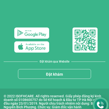
Đặt khám qua Website
Đặt khám
© 2022 ISOFHCARE. All rights reserved. Giấy phép đăng ký kinh
doanh số 0108600757 do Sở Kế hoạch & Đầu tư TP Hà Nội cấp lần
đầu ngày 23/01/2019. Người chịu trách nhiệm nội dung: Bà
Nguyễn Bích Phượng. Chức vụ: Giám đốc vận hành