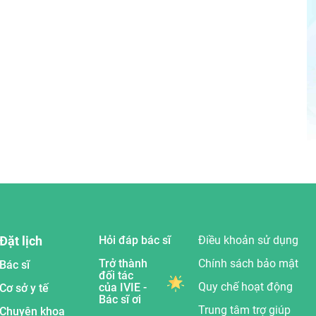
Đặt lịch
Hỏi đáp bác sĩ
Điều khoản sử dụng
Trở thành
Chính sách bảo mật
Bác sĩ
đối tác
Quy chế hoạt động
của IVIE -
Cơ sở y tế
Bác sĩ ơi
Trung tâm trợ giúp
Chuyên khoa