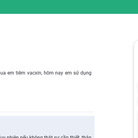
qua em tiêm vacxin, hôm nay em sử dụng
y nhiên nếu không thật sự cần thiết, thận