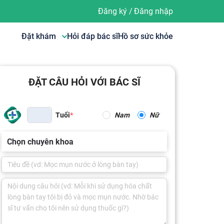
Đăng ký
/
Đăng nhập
Đặt khám
Hỏi đáp bác sĩ
Hồ sơ sức khỏe
ĐẶT CÂU HỎI VỚI BÁC SĨ
Tuổi
Nam
Nữ
Chọn chuyên khoa