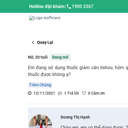
Hotline đặt khám:
1900 3367
Quay Lại
Nữ, 20 tuổi
Đang mở
Em đang sử dụng thuốc giảm cân lishou, hôm 
thuốc được không ạ?
Tiêm Chủng
12/11/2021
1
Trả lời
0
Cảm ơn
Dương Thị Hạnh
Chào em, em có thể dùng được. Tu