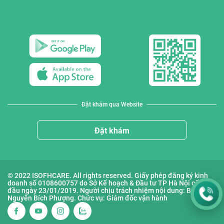
Đặt khám qua Website
Đặt khám
© 2022 ISOFHCARE. All rights reserved. Giấy phép đăng ký kinh
doanh số 0108600757 do Sở Kế hoạch & Đầu tư TP Hà Nội cấp lần
đầu ngày 23/01/2019. Người chịu trách nhiệm nội dung: Bà
Nguyễn Bích Phượng. Chức vụ: Giám đốc vận hành