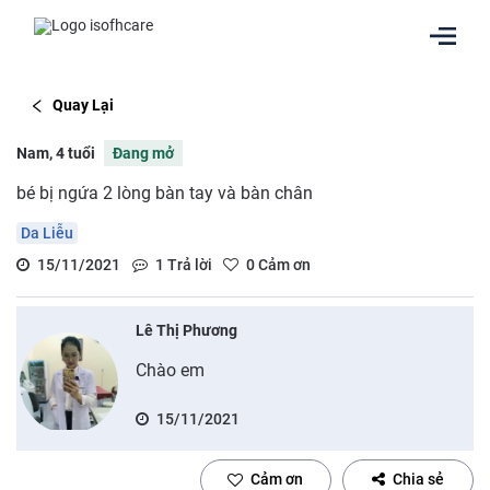
Quay Lại
Nam, 4 tuổi
Đang mở
bé bị ngứa 2 lòng bàn tay và bàn chân
Da Liễu
15/11/2021
1
Trả lời
0
Cảm ơn
Lê Thị Phương
Chào em
15/11/2021
Cảm ơn
Chia sẻ