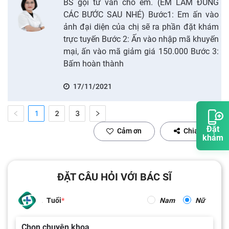
BS gọi tư vấn cho em. (EM LÀM ĐÚNG
CÁC BƯỚC SAU NHÉ) Bước1: Em ấn vào
ảnh đại diện của chị sẽ ra phần đặt khám
trực tuyến Bước 2: Ấn vào nhập mã khuyến
mại, ấn vào mã giảm giá 150.000 Bước 3:
Bấm hoàn thành
17/11/2021
1
2
3
Đặt
Cảm ơn
Chia sẻ
khám
ĐẶT CÂU HỎI VỚI BÁC SĨ
Tuổi
Nam
Nữ
Chọn chuyên khoa