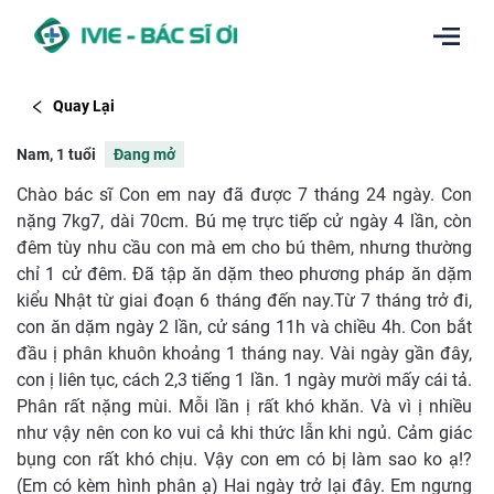
Quay Lại
Nam, 1 tuổi
Đang mở
Chào bác sĩ Con em nay đã được 7 tháng 24 ngày. Con
nặng 7kg7, dài 70cm. Bú mẹ trực tiếp cử ngày 4 lần, còn
đêm tùy nhu cầu con mà em cho bú thêm, nhưng thường
chỉ 1 cử đêm. Đã tập ăn dặm theo phương pháp ăn dặm
kiểu Nhật từ giai đoạn 6 tháng đến nay.Từ 7 tháng trở đi,
con ăn dặm ngày 2 lần, cử sáng 11h và chiều 4h. Con bắt
đầu ị phân khuôn khoảng 1 tháng nay. Vài ngày gần đây,
con ị liên tục, cách 2,3 tiếng 1 lần. 1 ngày mười mấy cái tả.
Phân rất nặng mùi. Mỗi lần ị rất khó khăn. Và vì ị nhiều
như vậy nên con ko vui cả khi thức lẫn khi ngủ. Cảm giác
bụng con rất khó chịu. Vậy con em có bị làm sao ko ạ!?
(Em có kèm hình phân ạ) Hai ngày trở lại đây. Em ngưng