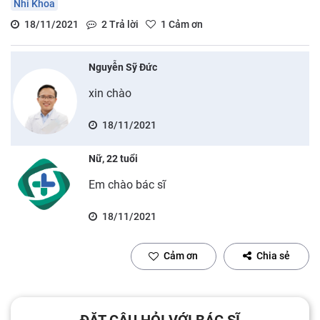
Nhi Khoa
18/11/2021
2
Trả lời
1
Cảm ơn
Nguyễn Sỹ Đức
xin chào
18/11/2021
Nữ, 22 tuổi
Em chào bác sĩ
18/11/2021
Cảm ơn
Chia sẻ
ĐẶT CÂU HỎI VỚI BÁC SĨ