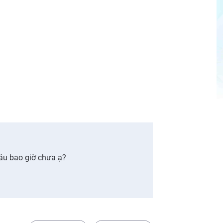
máu bao giờ chưa ạ?