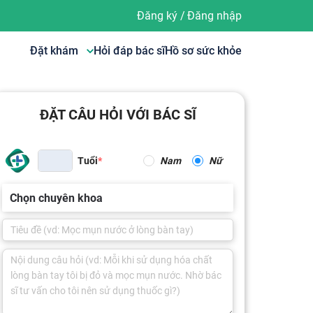
Đăng ký
/
Đăng nhập
Đặt khám
Hỏi đáp bác sĩ
Hồ sơ sức khỏe
ĐẶT CÂU HỎI VỚI BÁC SĨ
Tuổi
Nam
Nữ
Chọn chuyên khoa