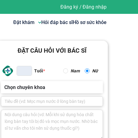
Đăng ký
/
Đăng nhập
Đặt khám
Hỏi đáp bác sĩ
Hồ sơ sức khỏe
ĐẶT CÂU HỎI VỚI BÁC SĨ
Tuổi
Nam
Nữ
Chọn chuyên khoa