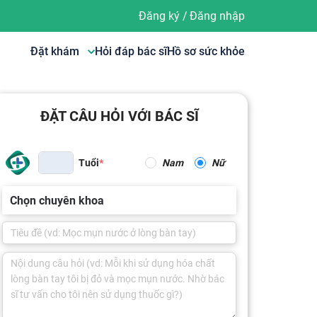
Đăng ký
/
Đăng nhập
Đặt khám
Hỏi đáp bác sĩ
Hồ sơ sức khỏe
ĐẶT CÂU HỎI VỚI BÁC SĨ
Tuổi
Nam
Nữ
Chọn chuyên khoa