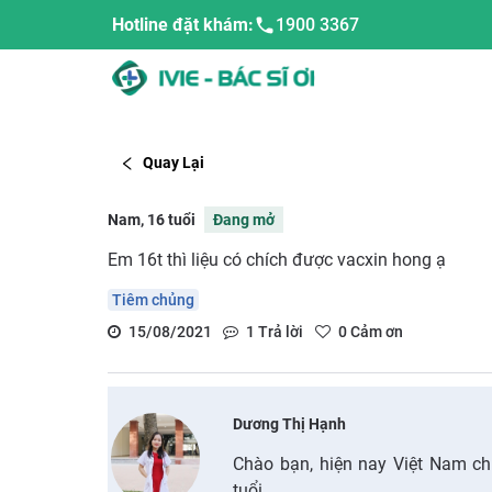
Hotline đặt khám:
1900 3367
Quay Lại
Nam, 16 tuổi
Đang mở
Em 16t thì liệu có chích được vacxin hong ạ
Tiêm chủng
15/08/2021
1
Trả lời
0
Cảm ơn
Dương Thị Hạnh
Chào bạn, hiện nay Việt Nam ch
tuổi