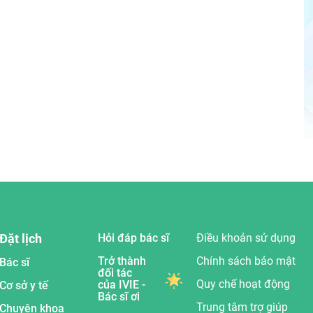
Đặt lịch
Hỏi đáp bác sĩ
Điều khoản sử dụng
Trở thành
Chính sách bảo mật
Bác sĩ
đối tác
Quy chế hoạt động
của IVIE -
Cơ sở y tế
Bác sĩ ơi
Trung tâm trợ giúp
Chuyên khoa