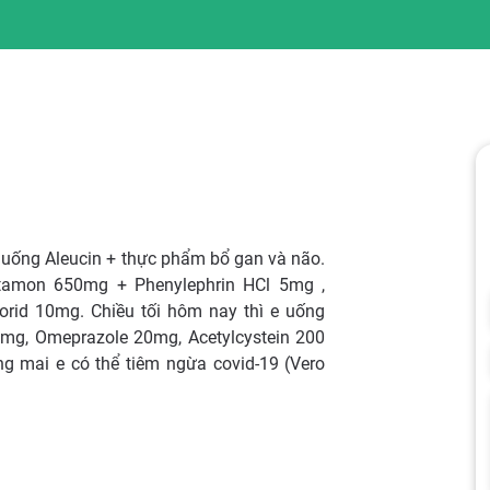
g uống Aleucin + thực phẩm bổ gan và não.
etamon 650mg + Phenylephrin HCl 5mg ,
lorid 10mg. Chiều tối hôm nay thì e uống
25mg, Omeprazole 20mg, Acetylcystein 200
ng mai e có thể tiêm ngừa covid-19 (Vero