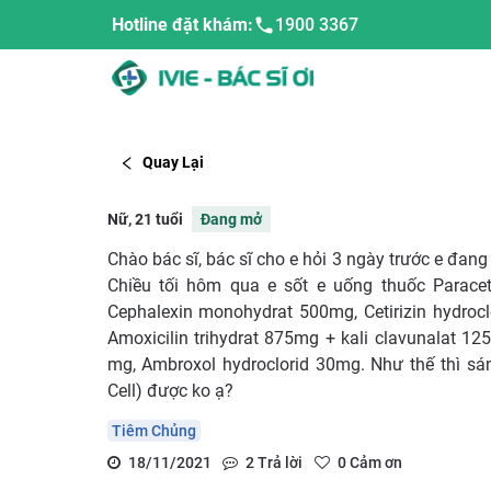
Hotline đặt khám:
1900 3367
Quay Lại
Nữ, 21 tuổi
Đang mở
Chào bác sĩ, bác sĩ cho e hỏi 3 ngày trước e đan
Chiều tối hôm qua e sốt e uống thuốc Parac
Cephalexin monohydrat 500mg, Cetirizin hydroc
Amoxicilin trihydrat 875mg + kali clavunalat 1
mg, Ambroxol hydroclorid 30mg. Như thế thì sá
Cell) được ko ạ?
Tiêm Chủng
18/11/2021
2
Trả lời
0
Cảm ơn