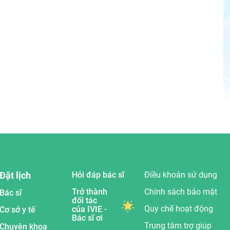
Đặt lịch
Hỏi đáp bác sĩ
Điều khoản sử dụng
Trở thành
Chính sách bảo mật
Bác sĩ
đối tác
Quy chế hoạt động
của IVIE -
Cơ sở y tế
Bác sĩ ơi
Trung tâm trợ giúp
Chuyên khoa