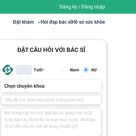
Đăng ký
/
Đăng nhập
Đặt khám
Hỏi đáp bác sĩ
Hồ sơ sức khỏe
ĐẶT CÂU HỎI VỚI BÁC SĨ
Tuổi
Nam
Nữ
Chọn chuyên khoa