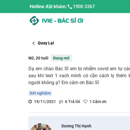
Hotline đặt khám:
1900 3367
Quay Lại
Nữ, 20 tuổi
Đang mở
Dạ em chào Bác Sĩ em bị nhiễm covid em tự các
sau khi text 1 vach mình có cần cách ly thêm
người không ạ? Em cảm ơn Bác Sĩ
Xét nghiệm
19/11/2021
6
Trả lời
1
Cảm ơn
Dương Thị Hạnh