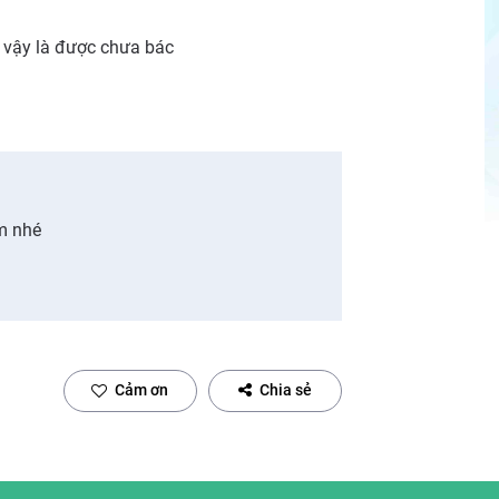
ạ vậy là được chưa bác
em nhé
Cảm ơn
Chia sẻ