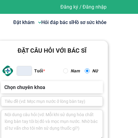
Đăng ký
/
Đăng nhập
Đặt khám
Hỏi đáp bác sĩ
Hồ sơ sức khỏe
ĐẶT CÂU HỎI VỚI BÁC SĨ
Tuổi
Nam
Nữ
Chọn chuyên khoa