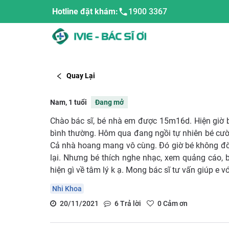
Hotline đặt khám:
1900 3367
Quay Lại
Nam, 1 tuổi
Đang mở
Chào bác sĩ, bé nhà em được 15m16d. Hiện giờ 
bình thường. Hôm qua đang ngồi tự nhiên bé cười
Cả nhà hoang mang vô cùng. Đó giờ bé không đòi 
lại. Nhưng bé thích nghe nhạc, xem quảng cáo, b
hiện gì về tâm lý k ạ. Mong bác sĩ tư vấn giúp e v
Nhi Khoa
20/11/2021
6
Trả lời
0
Cảm ơn