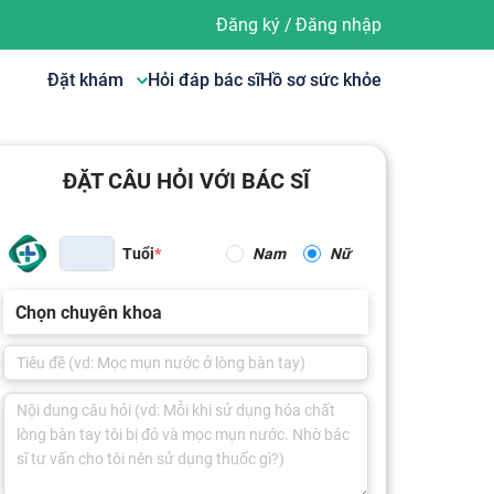
Đăng ký
/
Đăng nhập
Đặt khám
Hỏi đáp bác sĩ
Hồ sơ sức khỏe
ĐẶT CÂU HỎI VỚI BÁC SĨ
Tuổi
Nam
Nữ
Chọn chuyên khoa