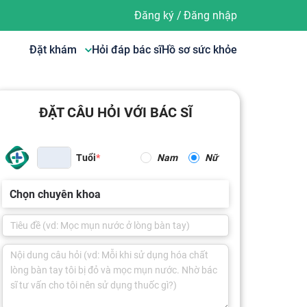
Đăng ký
/
Đăng nhập
Đặt khám
Hỏi đáp bác sĩ
Hồ sơ sức khỏe
ĐẶT CÂU HỎI VỚI BÁC SĨ
Tuổi
Nam
Nữ
Chọn chuyên khoa