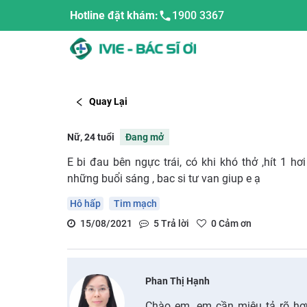
Hotline đặt khám:
1900 3367
Quay Lại
Nữ, 24 tuổi
Đang mở
E bi đau bên ngực trái, có khi khó thở ,hít 1 hơ
những buổi sáng , bac si tư van giup e ạ
Hô hấp
Tim mạch
15/08/2021
5
Trả lời
0
Cảm ơn
Phan Thị Hạnh
Chào em, em cần miêu tả rõ hơ