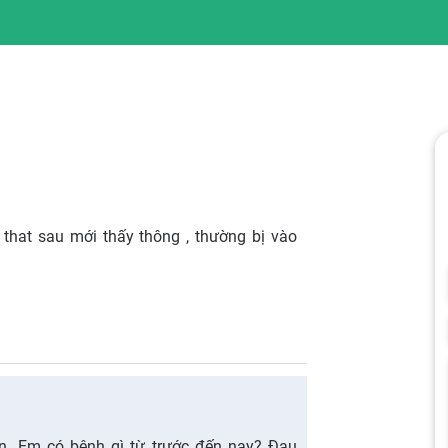
i that sau mới thấy thông , thường bị vào
n. Em có bệnh gì từ trước đến nay? Đau