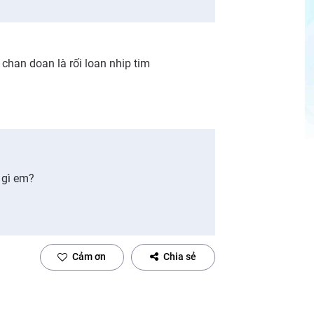
 chan doan là rối loan nhip tim
 gì em?
Cảm ơn
Chia sẻ