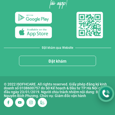
Đặt khám qua Website
Đặt khám
© 2022 ISOFHCARE. All rights reserved. Giấy phép đăng ký kinh
doanh số 0108600757 do Sở Kế hoạch & Đầu tư TP Hà Nội cấp lần
đầu ngày 23/01/2019. Người chịu trách nhiệm nội dung: Bà
Nguyễn Bích Phượng. Chức vụ: Giám đốc vận hành