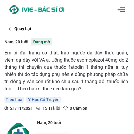
Quay Lại
Nam, 20 tuổi
Đang mở
Em bị đại tràng co thắt, trào ngược dạ dày thực quản,
viêm dạ dày với VA ạ. Uống thuốc esomoplazol 40mg dc 2
tháng thì chuyển qua thuốc fatodin 1 tháng nữa ạ, tuy
nhiên thì do tác dụng phụ nên e dùng phương pháp chữa
trị đông y vẫn còn rất khó chịu sau 1 tháng đổi thuốc liên
tục ... Theo bác sĩ thì e nên làm gì ạ?
Tiêu hoá
Y Học Cổ Truyền
21/11/2021
15
Trả lời
0
Cảm ơn
Nam, 20 tuổi