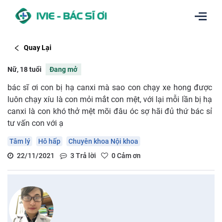
Quay Lại
Nữ, 18 tuổi
Đang mở
bác sĩ ơi con bị hạ canxi mà sao con chạy xe hong được
luôn chạy xíu là con mỏi mắt con mệt, với lại mỗi lần bị hạ
canxi là con khó thở mệt mõi đâu óc sợ hãi đủ thứ bác sỉ
tư vấn con với ạ
Tâm lý
Hô hấp
Chuyên khoa Nội khoa
22/11/2021
3
Trả lời
0
Cảm ơn