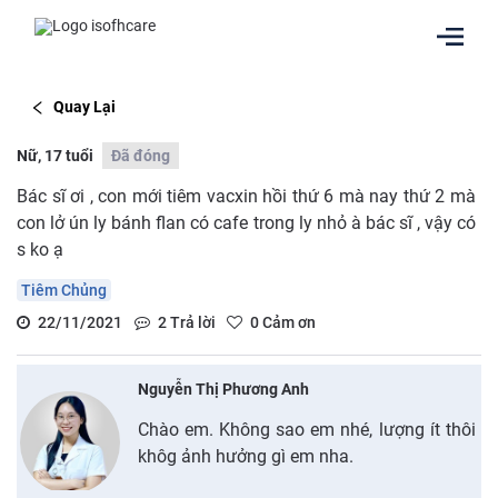
Quay Lại
Nữ, 17 tuổi
Đã đóng
Bác sĩ ơi , con mới tiêm vacxin hồi thứ 6 mà nay thứ 2 mà
con lở ún ly bánh flan có cafe trong ly nhỏ à bác sĩ , vậy có
s ko ạ
Tiêm Chủng
22/11/2021
2
Trả lời
0
Cảm ơn
Nguyễn Thị Phương Anh
Chào em. Không sao em nhé, lượng ít thôi
khôg ảnh hưởng gì em nha.