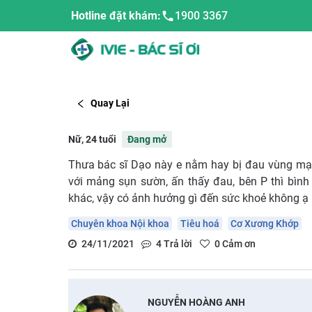
Hotline đặt khám:
1900 3367
Quay Lại
Nữ, 24 tuổi
Đang mở
Thưa bác sĩ Dạo này e nằm hay bị đau vùng mạn
với mảng sụn sườn, ấn thấy đau, bên P thì bình 
khác, vậy có ảnh hưởng gì đến sức khoẻ không ạ
Chuyên khoa Nội khoa
Tiêu hoá
Cơ Xương Khớp
24/11/2021
4
Trả lời
0
Cảm ơn
NGUYỄN HOÀNG ANH