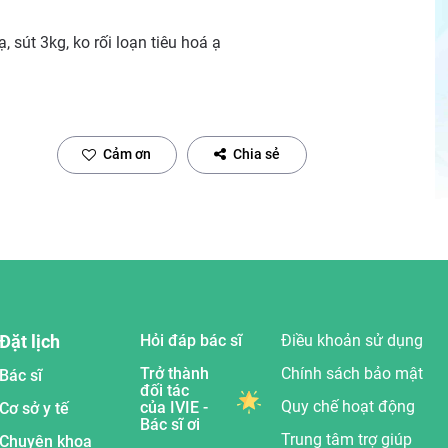
, sút 3kg, ko rối loạn tiêu hoá ạ
Cảm ơn
Chia sẻ
Đặt lịch
Hỏi đáp bác sĩ
Điều khoản sử dụng
Trở thành
Chính sách bảo mật
Bác sĩ
đối tác
Quy chế hoạt động
của IVIE -
Cơ sở y tế
Bác sĩ ơi
Trung tâm trợ giúp
Chuyên khoa