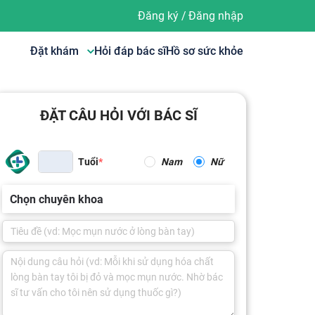
Đăng ký
/
Đăng nhập
Đặt khám
Hỏi đáp bác sĩ
Hồ sơ sức khỏe
ĐẶT CÂU HỎI VỚI BÁC SĨ
Tuổi
Nam
Nữ
Chọn chuyên khoa