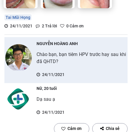
Tai Mũi Họng
24/11/2021
2
Trả lời
0
Cảm ơn
NGUYỄN HOÀNG ANH
Chào bạn, bạn tiêm HPV trước hay sau khi
đã QHTD?
24/11/2021
Nữ, 20 tuổi
Dạ sau ạ
24/11/2021
Cảm ơn
Chia sẻ