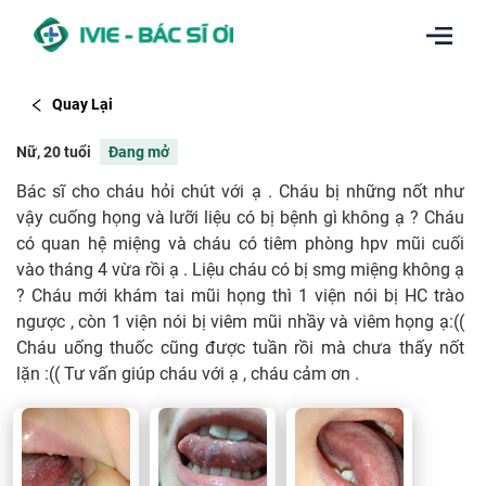
Quay Lại
Nữ, 20 tuổi
Đang mở
Bác sĩ cho cháu hỏi chút với ạ . Cháu bị những nốt như
vậy cuống họng và lưỡi liệu có bị bệnh gì không ạ ? Cháu
có quan hệ miệng và cháu có tiêm phòng hpv mũi cuối
vào tháng 4 vừa rồi ạ . Liệu cháu có bị smg miệng không ạ
? Cháu mới khám tai mũi họng thì 1 viện nói bị HC trào
ngược , còn 1 viện nói bị viêm mũi nhầy và viêm họng ạ:((
Cháu uống thuốc cũng được tuần rồi mà chưa thấy nốt
lặn :(( Tư vấn giúp cháu với ạ , cháu cảm ơn .