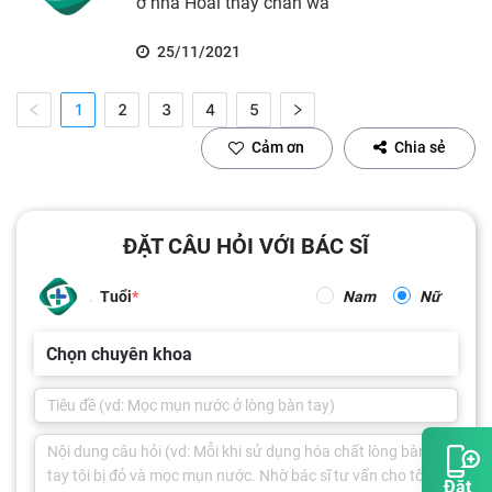
ở nhà Hoài thấy chán wa
25/11/2021
1
2
3
4
5
Cảm ơn
Chia sẻ
ĐẶT CÂU HỎI VỚI BÁC SĨ
Tuổi
Nam
Nữ
Chọn chuyên khoa
Đặt