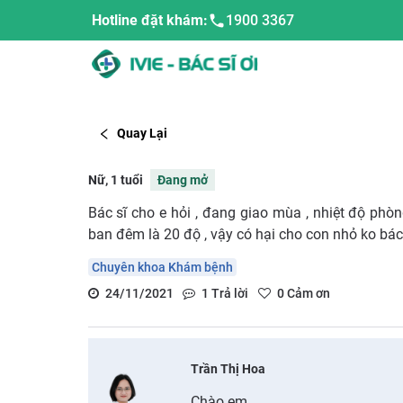
Hotline đặt khám:
1900 3367
Quay Lại
Nữ, 1 tuổi
Đang mở
Bác sĩ cho e hỏi , đang giao mùa , nhiệt độ phò
ban đêm là 20 độ , vậy có hại cho con nhỏ ko bác
Chuyên khoa Khám bệnh
24/11/2021
1
Trả lời
0
Cảm ơn
Trần Thị Hoa
Chào em