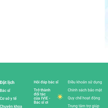
Đặt lịch
Hỏi đáp bác sĩ
Điều khoản sử dụng
Trở thành
Chính sách bảo mật
Bác sĩ
đối tác
Quy chế hoạt động
của IVIE -
Cơ sở y tế
Bác sĩ ơi
Trung tâm trợ giúp
Chuyên khoa