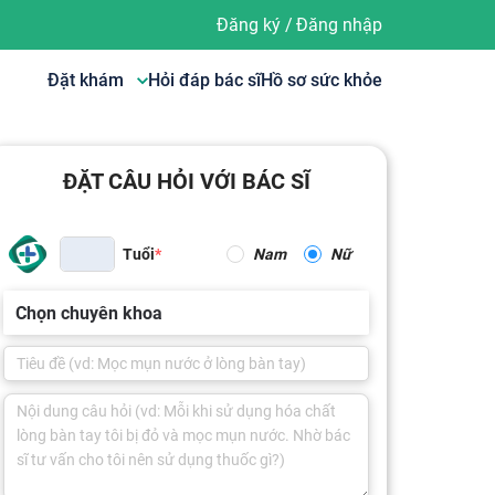
Đăng ký
/
Đăng nhập
Đặt khám
Hỏi đáp bác sĩ
Hồ sơ sức khỏe
ĐẶT CÂU HỎI VỚI BÁC SĨ
Tuổi
Nam
Nữ
Chọn chuyên khoa