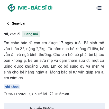
Quay Lại
Nữ, 26 tuổi
Đang mở
Em chào bác sĩ, con em được 17 ngày tuổi. Bé sinh mổ
vào tuần 36, nặng 2,2kg. Từ hôm qua bé không đi tiêu, bé
vẫn ăn và ngủ bình thường. Cho em hỏi có phải bé bị táo
bón không ạ. Bé ăn sữa mẹ và dặm thêm sữa ct, một cử
uống được khoảng 60ml. Em có bổ sung d3 và men vi
sinh cho bé hàng ngày ạ. Mong bác sĩ tư vấn giúp em ạ,
em cảm ơn
Nhi Khoa
25/11/2021
5
Trả lời
0
Cảm ơn
Nguyễn Sỹ Đức