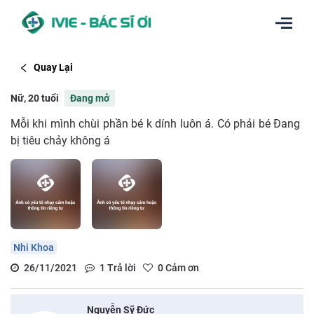
Quay Lại
Nữ, 20 tuổi
Đang mở
Mỗi khi mình chùi phần bé k dính luôn á. Có phải bé Đang
bị tiêu chảy không á
Nhi Khoa
26/11/2021
1
Trả lời
0
Cảm ơn
Nguyễn Sỹ Đức