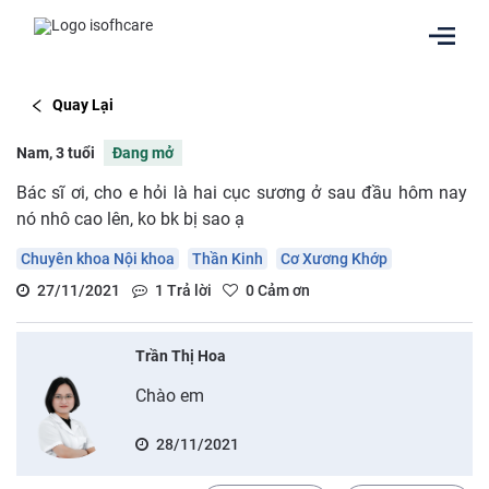
Quay Lại
Nam, 3 tuổi
Đang mở
Bác sĩ ơi, cho e hỏi là hai cục sương ở sau đầu hôm nay
nó nhô cao lên, ko bk bị sao ạ
Chuyên khoa Nội khoa
Thần Kinh
Cơ Xương Khớp
27/11/2021
1
Trả lời
0
Cảm ơn
Trần Thị Hoa
Chào em
28/11/2021