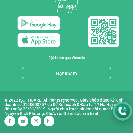
Đặt khám qua Website
Đặt khám
© 2022 ISOFHCARE. All rights reserved. Giấy phép đăng ký kinh
doanh số 0108600757 do Sở Kế hoạch & Đầu tư TP Hà Nội cấp lần
đầu ngày 23/01/2019. Người chịu trách nhiệm nội dung: Bà
Nguyễn Bích Phượng. Chức vụ: Giám đốc vận hành