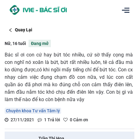
Quay Lại
Nữ, 16 tuổi
Đang mở
Bác sĩ ơi con cứ hay bứt tóc nhiều, cứ sờ thấy cọng mà
con nghĩ nó xoăn là bứt, bứt rất nhiều luôn, tê cả đầu mà
ko dừng được,có khi ngồi mấy tiếng chỉ để bứt tóc. Con cx
nhạy cảm việc đụng chạm đồ con nữa, vd lúc con cất
quần áo đã phơi mà ko đúng chỗ con cảm thấy điên lên,
nắm đầu nắm tóc khó chịu đến điên lên vậy. Con bị gì và
làm thế nào để ko còn bệnh nữa vậy
Chuyên khoa Tư vấn Tâm lý
27/11/2021
1
Trả lời
0
Cảm ơn
Trần Thị Hoa