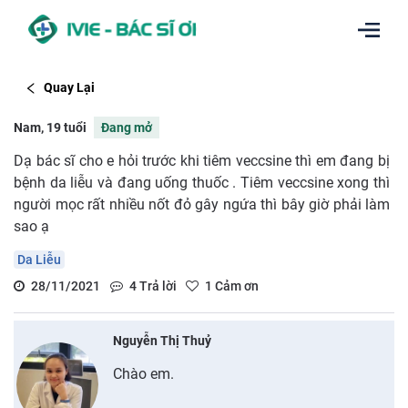
Quay Lại
Nam, 19 tuổi
Đang mở
Dạ bác sĩ cho e hỏi trước khi tiêm veccsine thì em đang bị
bệnh da liễu và đang uống thuốc . Tiêm veccsine xong thì
người mọc rất nhiều nốt đỏ gây ngứa thì bây giờ phải làm
sao ạ
Da Liễu
28/11/2021
4
Trả lời
1
Cảm ơn
Nguyễn Thị Thuỷ
Chào em.